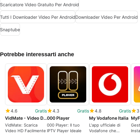
Scaricatore Video Gratuito Per Android
Tutti I Downloader Video Per Android
Downloader Video Per Android
Snaptube
Potrebbe interessarti anche
4.6
Gratis
4.3
Gratis
4.8
Gratis
3
VidMate - Video Downloader HD
000 Player
My Vodafone Italia
VidMate: Scarica
000 Player: Il tuo
L'app ufficiale di
Gesti
Video HD Facilmente
IPTV Player Ideale
Vodafone che
Inst
semplifica la vita
MyFo