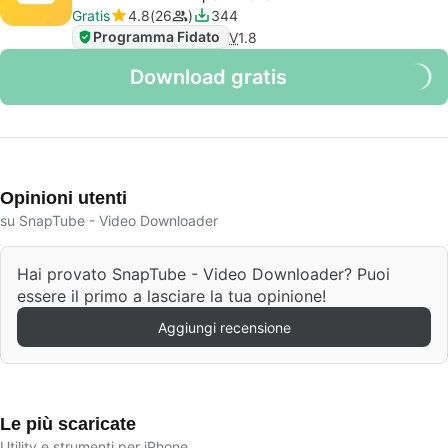
Gratis
4.8
26
344
Programma Fidato
V
1.8
Download gratis
Opinioni utenti
su SnapTube - Video Downloader
Hai provato SnapTube - Video Downloader? Puoi
essere il primo a lasciare la tua opinione!
Aggiungi recensione
Le più scaricate
Utility e strumenti per iPhone